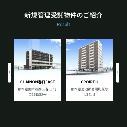
新規管理受託物件のご紹介
Result
ST
CHAINON春日EAST
CROIREⅢ
7丁
熊本県熊本市西区春日7丁
熊本県菊池郡菊陽町原水
熊
目16番52号
1341-5