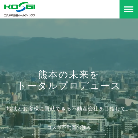
メ
ニ
熊本の未来を
トータルプロデュース
地域とお客様に貢献できる
不動産会社を目指して。
コスギ不動産の強み