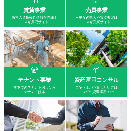
賃貸事業
売買事業
熊本の賃貸物件情報が満載！
不動産の購入や買取査定は
コスギ賃貸サイト
コスギ売買サイト
テナント事業
資産運用コンサル
熊本でのテナント探しなら
自宅・土地を貸したい方は
テナント熊本
コスギの資産運用.com