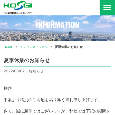
メ
ニ
インフォメーション
HOME
インフォメーション
夏季休業のお知らせ
夏季休業のお知らせ
2022/08/02
カ
お知らせ
テ
ゴ
拝啓
リー:
平素より格別のご高配を賜り厚く御礼申し上げます。
さて、誠に勝手ではございますが、弊社では下記の期間を