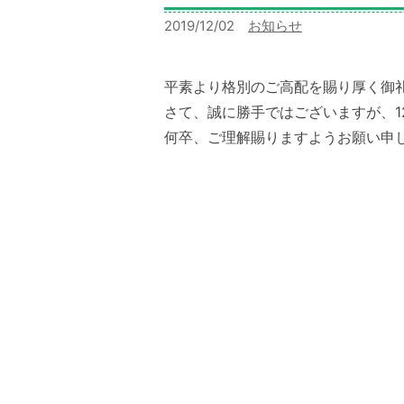
2019/12/02
カ
お知らせ
テ
ゴ
平素より格別のご高配を賜り厚く御
リー:
さて、誠に勝手ではございますが、
何卒、ご理解賜りますようお願い申
Share