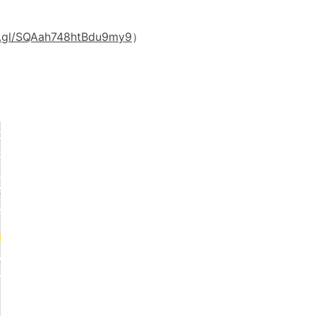
o.gl/SQAah748htBdu9my9
）