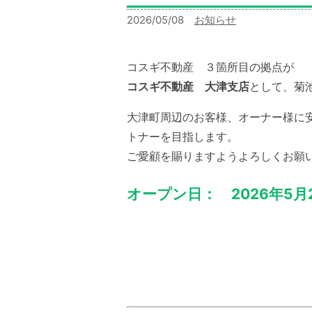
2026/05/08
カ
お知らせ
テ
ゴ
コスギ不動産 ３箇所目の拠点が
リー:
コスギ不動産 大津支店
として、菊
大津町周辺のお客様、オーナー様に
トナーを目指します。
ご愛顧を賜りますようよろしくお願
オープン日： 2026年5月