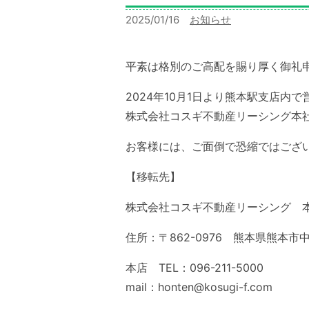
2025/01/16
カ
お知らせ
テ
ゴ
平素は格別のご高配を賜り厚く御礼
リー:
2024年10月1日より熊本駅支店
株式会社コスギ不動産リーシング本
お客様には、ご面倒で恐縮ではござ
【移転先】
株式会社コスギ不動産リーシング 
住所：〒862-0976 熊本県熊本市
本店 TEL：096-211-5000
mail：honten@kosugi-f.com