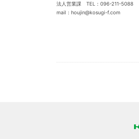
法人営業課 TEL：096-211-5088
mail：houjin@kosugi-f.com
Share