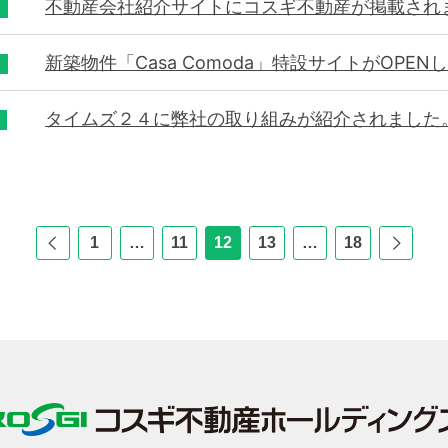
不動産会社紹介サイトにコスギ不動産が掲載され
新築物件「Casa Comoda」特設サイトがOPEN
タイムズ２４に弊社の取り組みが紹介されました
前
1
…
11
12
13
…
18
次
の
の
ペー
ペー
ジ
ジ